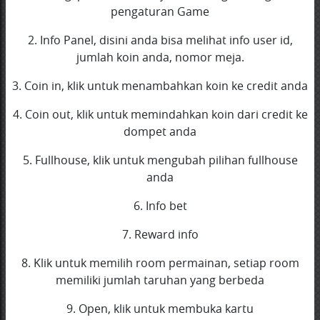
pengaturan Game
2. Info Panel, disini anda bisa melihat info user id,
jumlah koin anda, nomor meja.
3. Coin in, klik untuk menambahkan koin ke credit anda
4. Coin out, klik untuk memindahkan koin dari credit ke
dompet anda
5. Fullhouse, klik untuk mengubah pilihan fullhouse
anda
6. Info bet
7. Reward info
8. Klik untuk memilih room permainan, setiap room
memiliki jumlah taruhan yang berbeda
9. Open, klik untuk membuka kartu