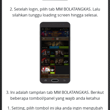
2. Setelah login, pilih tab MM BOLATANGKAS. Lalu
silahkan tunggu loading screen hingga selesai.
3. Ini adalah tampilan tab MM BOLATANGKAS. Berikut
beberapa tombol/panel yang wajib anda ketahui
1. Setting, pilih tombol ini jika anda ingin mengubah