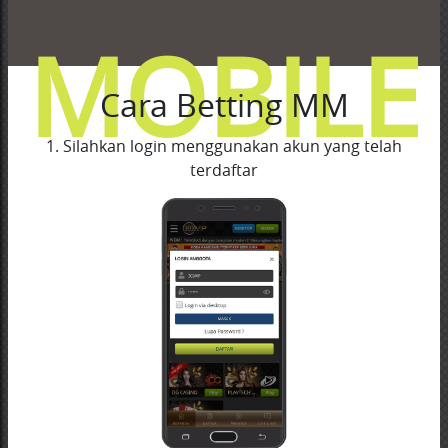
MOBILE
Cara Betting MM
1. Silahkan login menggunakan akun yang telah
terdaftar