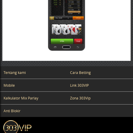
Tentang kami
Cara Betting
Mobile
Link 303VIP
Kalkulator Mix Parlay
Zona 303Vip
Anti Blokir