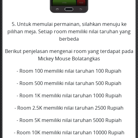
5. Untuk memulai permainan, silahkan menuju ke
pilihan meja. Setiap room memiliki nilai taruhan yang
berbeda
Berikut penjelasan mengenai room yang terdapat pada
Mickey Mouse Bolatangkas
- Room 100 memiliki nilai taruhan 100 Rupiah
- Room 500 memiliki nilai taruhan 500 Rupiah
- Room 1K memiliki nilai taruhan 1000 Rupiah
- Room 2.5K memiliki nilai taruhan 2500 Rupiah
- Room 5K memiliki nilai taruhan 5000 Rupiah
- Room 10K memiliki nilai taruhan 10000 Rupiah