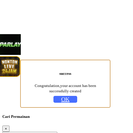
success
Congratulation,your account has been
successfully created
OK
Cari Permainan
×