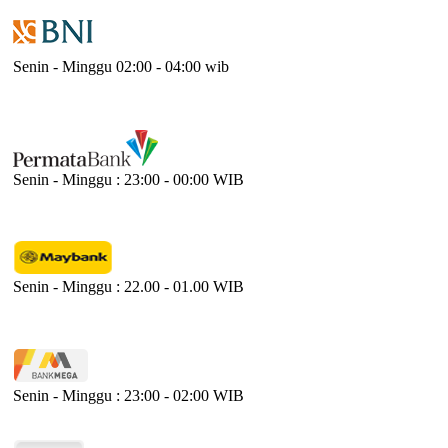
Senin - Minggu 02:00 - 04:00 wib
Senin - Minggu : 23:00 - 00:00 WIB
Senin - Minggu : 22.00 - 01.00 WIB
Senin - Minggu : 23:00 - 02:00 WIB