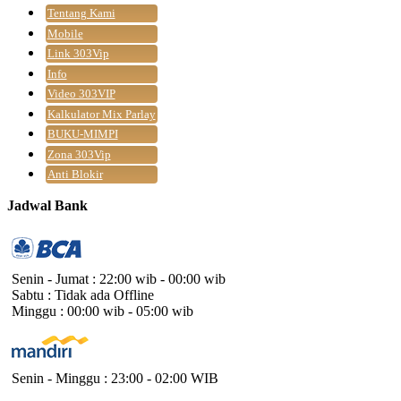
Tentang Kami
Mobile
Link 303Vip
Info
Video 303VIP
Kalkulator Mix Parlay
BUKU-MIMPI
Zona 303Vip
Anti Blokir
Jadwal Bank
Senin - Jumat : 22:00 wib - 00:00 wib
Sabtu : Tidak ada Offline
Minggu : 00:00 wib - 05:00 wib
Senin - Minggu : 23:00 - 02:00 WIB