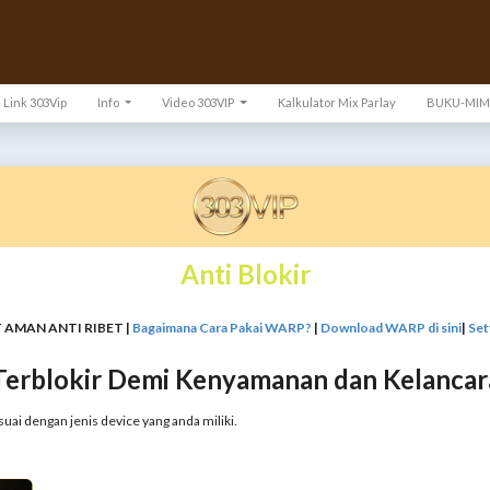
Link 303Vip
Info
Video 303VIP
Kalkulator Mix Parlay
BUKU-MIM
Anti Blokir
 AMAN ANTI RIBET |
Bagaimana Cara Pakai WARP?
|
Download WARP di sini
|
Set
Terblokir Demi Kenyamanan dan Kelancar
suai dengan jenis device yang anda miliki.