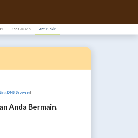
PI
Zona 303Vip
Anti Blokir
ting DNS Browser
|
an Anda Bermain.